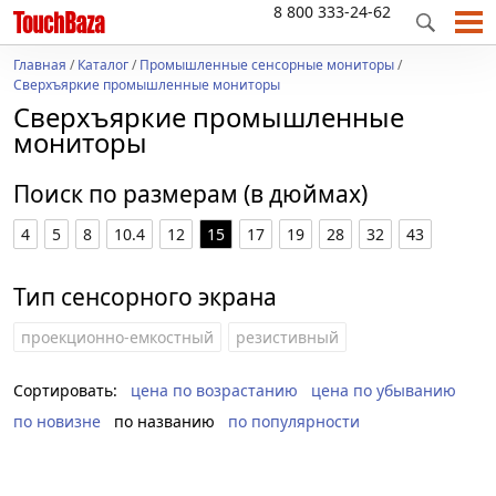
8 800 333-24-62
Главная
/
Каталог
/
Промышленные сенсорные мониторы
/
Сверхъяркие промышленные мониторы
Сверхъяркие промышленные
мониторы
Поиск по размерам (в дюймах)
4
5
8
10.4
12
15
17
19
28
32
43
Тип сенсорного экрана
проекционно-емкостный
резистивный
Сортировать:
цена по возрастанию
цена по убыванию
по новизне
по названию
по популярности