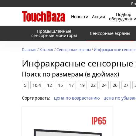
Ро
Подбор
Новости
Акции
оборудован
Промышленные
Сенсорные экраны
сенсорные мониторы
Главная
/
Каталог
/
Сенсорные экраны
/
Инфракрасные сенсорн
Инфракрасные сенсорные 
Поиск по размерам (в дюймах)
5
10.4
12
15
17
19
22
24
26
27
Сортировать:
цена по возрастанию
цена по убыва