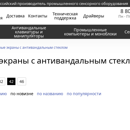
ссийский производитель промышленного сенсорного оборудования
8 8
Техническая
Доставка
Контакты
Драйверы
Пн - П
ия
поддержка
Антивандальные
Промышленные
клавиатуры и
Се
компьютеры и моноблоки
манипуляторы
ые экраны с антивандальным стеклом
экраны с антивандальным стек
32
42
46
нию
по новизне
по названию
по популярности