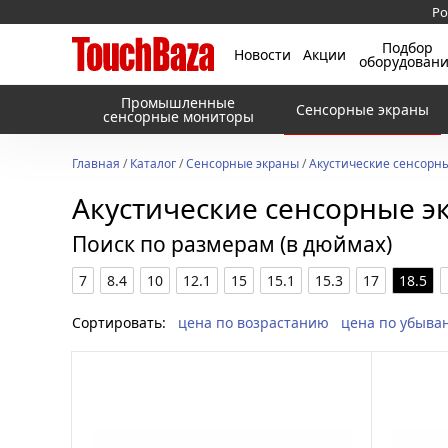
Ро
Подбор
Новости
Акции
оборудован
Промышленные
Сенсорные экраны
сенсорные мониторы
Главная
/
Каталог
/
Сенсорные экраны
/
Акустические сенсорн
Акустические сенсорные э
Поиск по размерам (в дюймах)
7
8.4
10
12.1
15
15.1
15.3
17
18.5
Сортировать:
цена по возрастанию
цена по убыва