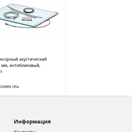
енсорный акустический
6 мм, антибликовый,
т
TGSAW6L185а
Информация