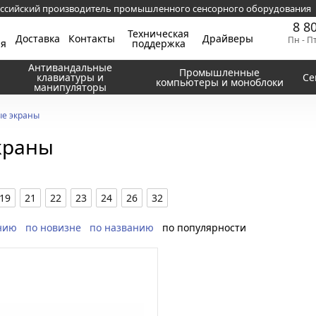
ссийский производитель промышленного сенсорного оборудования
8 8
Техническая
Доставка
Контакты
Драйверы
Пн - П
ия
поддержка
Антивандальные
Промышленные
клавиатуры и
Се
компьютеры и моноблоки
манипуляторы
ые экраны
краны
19
21
22
23
24
26
32
нию
по новизне
по названию
по популярности