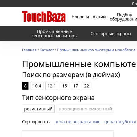
Ро
Подбор
Новости
Акции
оборудован
Промышленные
Сенсорные экраны
сенсорные мониторы
Главная
/
Каталог
/
Промышленные компьютеры и моноблоки
Промышленные компьюте
Поиск по размерам (в дюймах)
8
10.4
12.1
15
17
22
Тип сенсорного экрана
резистивный
проекционно-емкостный
Сортировать:
цена по возрастанию
цена по убыва