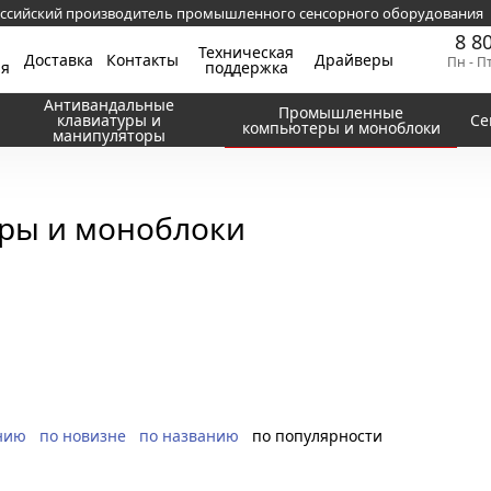
ссийский производитель промышленного сенсорного оборудования
8 8
Техническая
Доставка
Контакты
Драйверы
Пн - П
ия
поддержка
Антивандальные
Промышленные
клавиатуры и
Се
компьютеры и моноблоки
манипуляторы
ры и моноблоки
нию
по новизне
по названию
по популярности