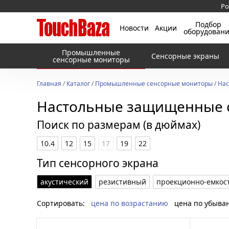
Ро
Подбор
Новости
Акции
оборудован
Промышленные
Сенсорные экраны
сенсорные мониторы
Главная
/
Каталог
/
Промышленные сенсорные мониторы
/
Нас
Настольные защищенные 
Поиск по размерам (в дюймах)
10.4
12
15
17
19
22
Тип сенсорного экрана
акустический
резистивный
проекционно-емкос
Сортировать:
цена по возрастанию
цена по убыва