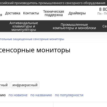
ссийский производитель промышленного сенсорного оборудования
8 8
Техническая
Доставка
Контакты
Драйверы
Пн - П
ия
поддержка
Антивандальные
Промышленные
клавиатуры и
Се
компьютеры и моноблоки
манипуляторы
тольные защищенные сенсорные мониторы
сенсорные мониторы
тный
инфракрасный
нию
по новизне
по названию
по популярности