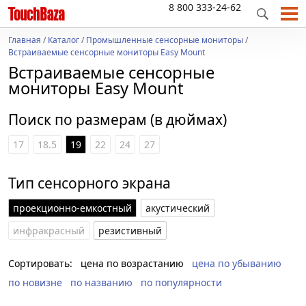
8 800 333-24-62
Главная
/
Каталог
/
Промышленные сенсорные мониторы
/
Встраиваемые сенсорные мониторы Easy Mount
Встраиваемые сенсорные
мониторы Easy Mount
Поиск по размерам (в дюймах)
17
18.5
19
22
24
27
Тип сенсорного экрана
проекционно-емкостный
акустический
инфракрасный
резистивный
Сортировать:
цена по возрастанию
цена по убыванию
по новизне
по названию
по популярности