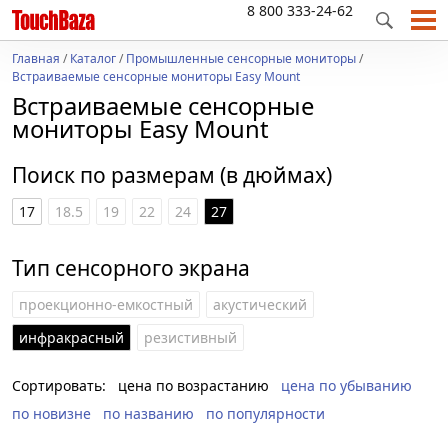
8 800 333-24-62
Главная
/
Каталог
/
Промышленные сенсорные мониторы
/
Встраиваемые сенсорные мониторы Easy Mount
Встраиваемые сенсорные
мониторы Easy Mount
Поиск по размерам (в дюймах)
17
18.5
19
22
24
27
Тип сенсорного экрана
проекционно-емкостный
акустический
инфракрасный
резистивный
Сортировать:
цена по возрастанию
цена по убыванию
по новизне
по названию
по популярности