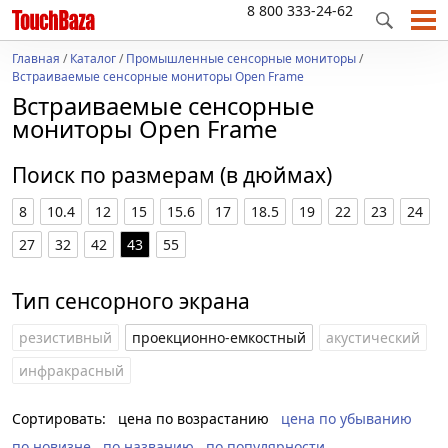
8 800 333-24-62
Главная
/
Каталог
/
Промышленные сенсорные мониторы
/
Встраиваемые сенсорные мониторы Open Frame
Встраиваемые сенсорные
мониторы Open Frame
Поиск по размерам (в дюймах)
8
10.4
12
15
15.6
17
18.5
19
22
23
24
27
32
42
43
55
Тип сенсорного экрана
резистивный
проекционно-емкостный
акустический
инфракрасный
Сортировать:
цена по возрастанию
цена по убыванию
по новизне
по названию
по популярности