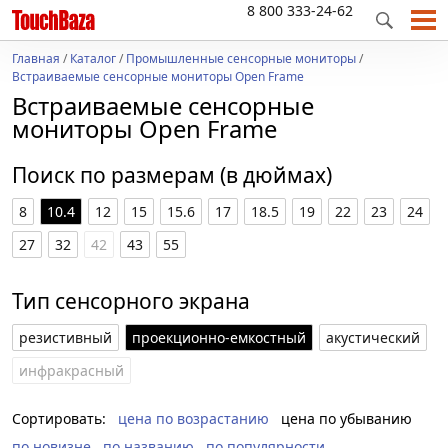
8 800 333-24-62
Главная
/
Каталог
/
Промышленные сенсорные мониторы
/
Встраиваемые сенсорные мониторы Open Frame
Встраиваемые сенсорные
мониторы Open Frame
Поиск по размерам (в дюймах)
8
10.4
12
15
15.6
17
18.5
19
22
23
24
27
32
42
43
55
Тип сенсорного экрана
резистивный
проекционно-емкостный
акустический
инфракрасный
Сортировать:
цена по возрастанию
цена по убыванию
по новизне
по названию
по популярности