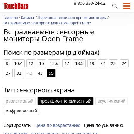
8 800 333-24-62
Главная
/
Каталог
/
Промышленные сенсорные мониторы
/
Встраиваемые сенсорные мониторы Open Frame
Встраиваемые сенсорные
мониторы Open Frame
Поиск по размерам (в дюймах)
8
10.4
12
15
15.6
17
18.5
19
22
23
24
27
32
42
43
55
Тип сенсорного экрана
резистивный
проекционно-емкостный
акустический
инфракрасный
Сортировать:
цена по возрастанию
цена по убыванию
по новизне
по названию
по популярности