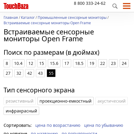
8 800 333-24-62
Главная
/
Каталог
/
Промышленные сенсорные мониторы
/
Встраиваемые сенсорные мониторы Open Frame
Встраиваемые сенсорные
мониторы Open Frame
Поиск по размерам (в дюймах)
8
10.4
12
15
15.6
17
18.5
19
22
23
24
27
32
42
43
55
Тип сенсорного экрана
резистивный
проекционно-емкостный
акустический
инфракрасный
Сортировать:
цена по возрастанию
цена по убыванию
по новизне
по названию
по популярности