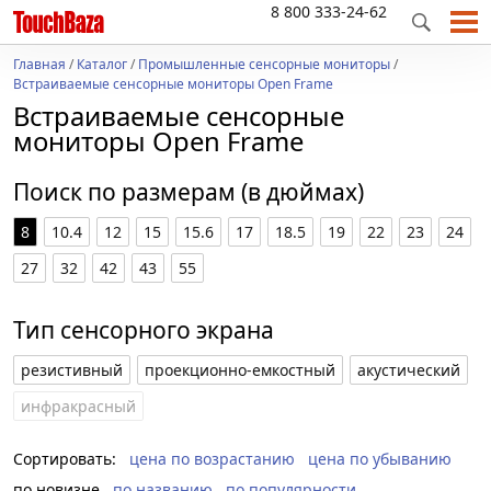
8 800 333-24-62
Главная
/
Каталог
/
Промышленные сенсорные мониторы
/
Встраиваемые сенсорные мониторы Open Frame
Встраиваемые сенсорные
мониторы Open Frame
Поиск по размерам (в дюймах)
8
10.4
12
15
15.6
17
18.5
19
22
23
24
27
32
42
43
55
Тип сенсорного экрана
резистивный
проекционно-емкостный
акустический
инфракрасный
Сортировать:
цена по возрастанию
цена по убыванию
по новизне
по названию
по популярности