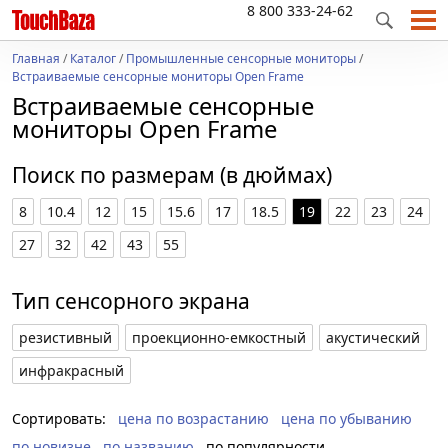
8 800 333-24-62
Главная
/
Каталог
/
Промышленные сенсорные мониторы
/
Встраиваемые сенсорные мониторы Open Frame
Встраиваемые сенсорные
мониторы Open Frame
Поиск по размерам (в дюймах)
8
10.4
12
15
15.6
17
18.5
19
22
23
24
27
32
42
43
55
Тип сенсорного экрана
резистивный
проекционно-емкостный
акустический
инфракрасный
Сортировать:
цена по возрастанию
цена по убыванию
по новизне
по названию
по популярности