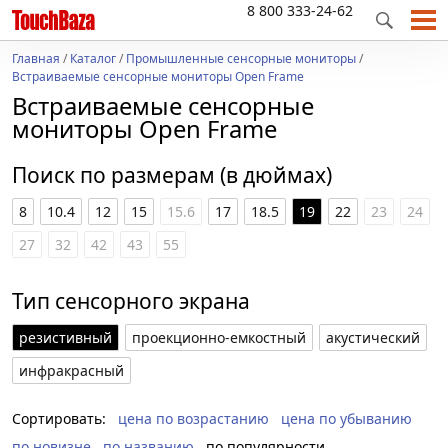
8 800 333-24-62
Главная
/
Каталог
/
Промышленные сенсорные мониторы
/
Встраиваемые сенсорные мониторы Open Frame
Встраиваемые сенсорные
мониторы Open Frame
Поиск по размерам (в дюймах)
8
10.4
12
15
15.6
17
18.5
19
22
23
24
27
32
42
43
55
Тип сенсорного экрана
резистивный
проекционно-емкостный
акустический
инфракрасный
Сортировать:
цена по возрастанию
цена по убыванию
по новизне
по названию
по популярности