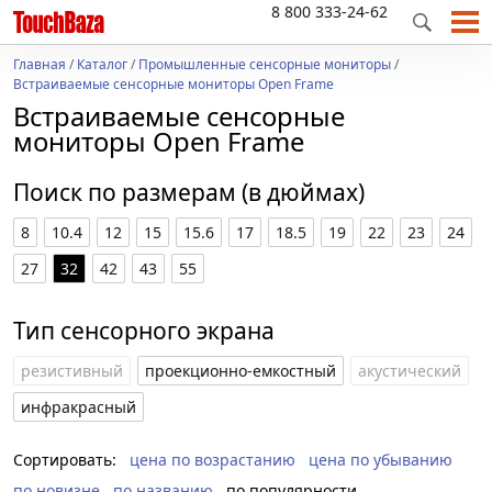
8 800 333-24-62
Главная
/
Каталог
/
Промышленные сенсорные мониторы
/
Встраиваемые сенсорные мониторы Open Frame
Встраиваемые сенсорные
мониторы Open Frame
Поиск по размерам (в дюймах)
8
10.4
12
15
15.6
17
18.5
19
22
23
24
27
32
42
43
55
Тип сенсорного экрана
резистивный
проекционно-емкостный
акустический
инфракрасный
Сортировать:
цена по возрастанию
цена по убыванию
по новизне
по названию
по популярности