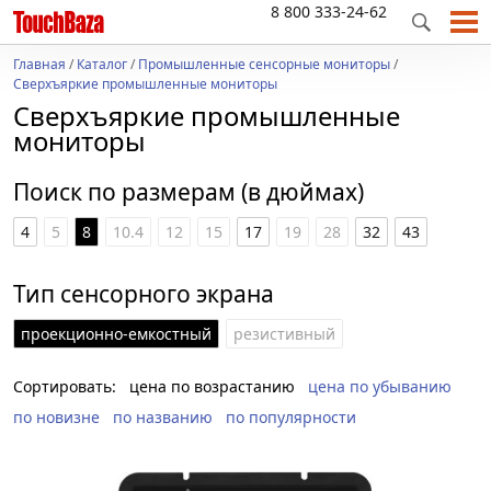
8 800 333-24-62
Главная
/
Каталог
/
Промышленные сенсорные мониторы
/
Сверхъяркие промышленные мониторы
Сверхъяркие промышленные
мониторы
Поиск по размерам (в дюймах)
4
5
8
10.4
12
15
17
19
28
32
43
Тип сенсорного экрана
проекционно-емкостный
резистивный
Сортировать:
цена по возрастанию
цена по убыванию
по новизне
по названию
по популярности