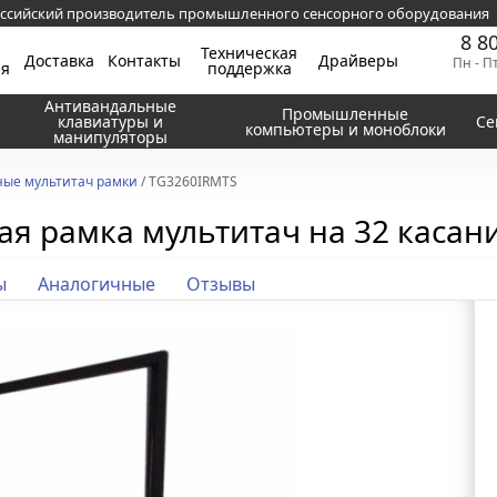
ссийский производитель промышленного сенсорного оборудования
8 8
Техническая
Доставка
Контакты
Драйверы
Пн - П
ия
поддержка
Антивандальные
Промышленные
клавиатуры и
Се
компьютеры и моноблоки
манипуляторы
ые мультитач рамки
/ TG3260IRMTS
я рамка мультитач на 32 касания
ы
Аналогичные
Отзывы