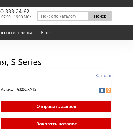
00 333-24-62
т 07:00 - 16:00 МСК
нсорная пленка
Еще
, S-Series
Каталог
Артикул
TG3260IRMTS
Отправить запрос
Заказать каталог