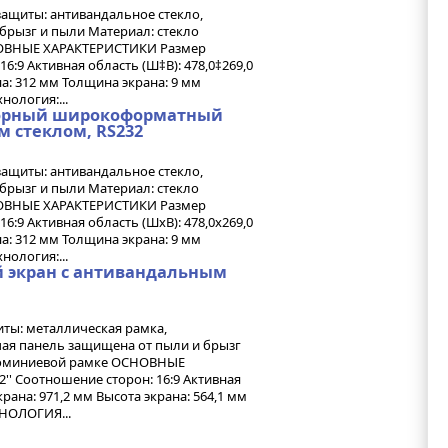
защиты: антивандальное стекло,
брызг и пыли Материал: стекло
НОВНЫЕ ХАРАКТЕРИСТИКИ Размер
16:9 Активная область (Ш‡В): 478,0‡269,0
а: 312 мм Толщина экрана: 9 мм
ология:...
нсорный широкоформатный
м стеклом, RS232
защиты: антивандальное стекло,
брызг и пыли Материал: стекло
НОВНЫЕ ХАРАКТЕРИСТИКИ Размер
16:9 Активная область (ШхВ): 478,0х269,0
а: 312 мм Толщина экрана: 9 мм
ология:...
й экран с антивандальным
иты: металлическая рамка,
чая панель защищена от пыли и брызг
алюминиевой рамке ОСНОВНЫЕ
'' Соотношение сторон: 16:9 Активная
рана: 971,2 мм Высота экрана: 564,1 мм
НОЛОГИЯ...