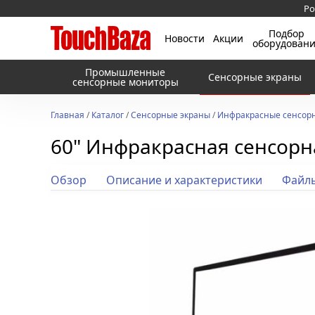
Ро
Подбор
Новости
Акции
оборудован
Промышленные
Сенсорные экраны
сенсорные мониторы
Главная
/
Каталог
/
Сенсорные экраны
/
Инфракрасные сенсорн
60" Инфракрасная сенсорна
Обзор
Описание и характеристики
Файл