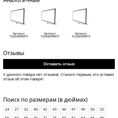
Артикул
Артикул
Артикул
TG0249IRMTS
TG0440IRMTS
TG3285IRMTS
Отзывы
Оставить отзыв
У данного товара нет отзывов. Станьте первым, кто оставил
отзыв об этом товаре!
Поиск по размерам (в дюймах)
24
27
32
40
42
43
46
47
49
50
52
55
60
65
70
72
75
80
82
84
85
90