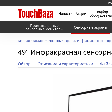
Ро
Подбор
Новости
Акции
оборудован
Промышленные
Сенсорные экраны
сенсорные мониторы
Главная
/
Каталог
/
Сенсорные экраны
/
Инфракрасные сенсорн
49" Инфракрасная сенсорна
Обзор
Описание и характеристики
Файл