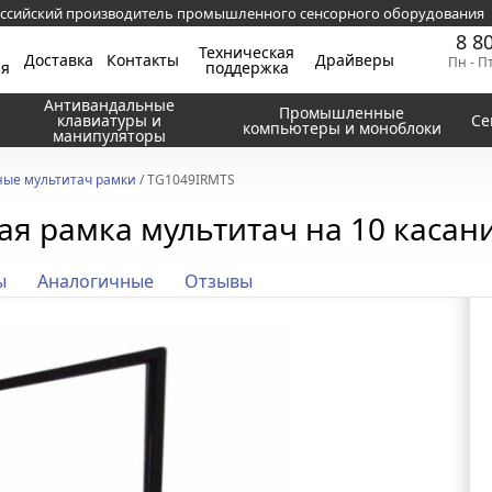
ссийский производитель промышленного сенсорного оборудования
8 8
Техническая
Доставка
Контакты
Драйверы
Пн - П
ия
поддержка
Антивандальные
Промышленные
клавиатуры и
Се
компьютеры и моноблоки
манипуляторы
ые мультитач рамки
/ TG1049IRMTS
я рамка мультитач на 10 касаний
ы
Аналогичные
Отзывы