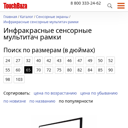
8 800 333-24-62
Главная
/
Каталог
/
Сенсорные экраны
/
Инфракрасные сенсорные мультитач рамки
Инфракрасные сенсорные
мультитач рамки
Поиск по размерам (в дюймах)
24
27
32
40
42
43
46
47
49
50
52
55
60
65
70
72
75
80
82
84
85
90
98
103
Сортировать:
цена по возрастанию
цена по убыванию
по новизне
по названию
по популярности