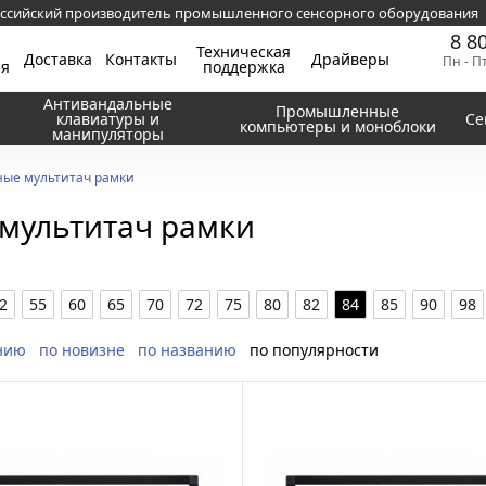
ссийский производитель промышленного сенсорного оборудования
8 8
Техническая
Доставка
Контакты
Драйверы
Пн - П
ия
поддержка
Антивандальные
Промышленные
клавиатуры и
Се
компьютеры и моноблоки
манипуляторы
ые мультитач рамки
мультитач рамки
2
55
60
65
70
72
75
80
82
84
85
90
98
нию
по новизне
по названию
по популярности