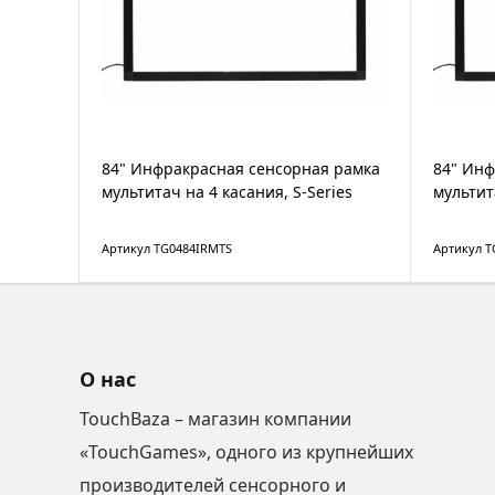
84" Инфракрасная сенсорная рамка
84" Инф
мультитач на 4 касания, S-Series
мультит
Артикул TG0484IRMTS
Артикул T
О нас
TouchBaza – магазин компании
«TouchGames», одного из крупнейших
производителей сенсорного и