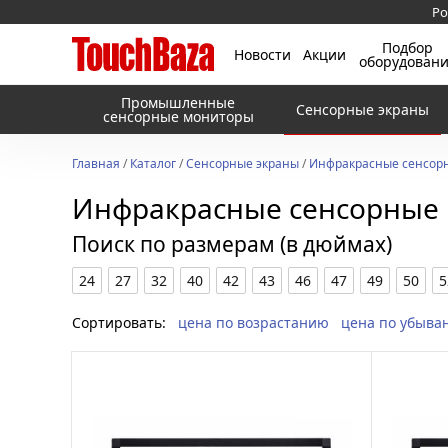
Ро
Подбор
Новости
Акции
оборудован
Промышленные
Сенсорные экраны
сенсорные мониторы
Главная
/
Каталог
/
Сенсорные экраны
/
Инфракрасные сенсорн
Инфракрасные сенсорные 
Поиск по размерам (в дюймах)
24
27
32
40
42
43
46
47
49
50
5
Сортировать:
цена по возрастанию
цена по убыва