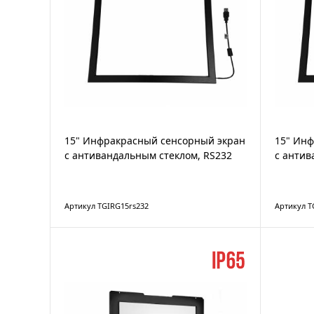
15" Инфракрасный сенсорный экран
15" Ин
с антивандальным стеклом, RS232
с антив
Артикул TGIRG15rs232
Артикул T