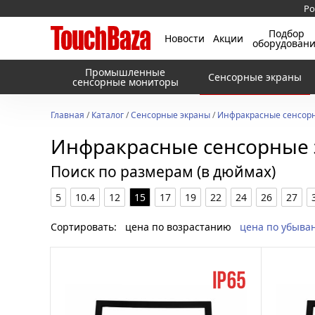
Ро
Подбор
Новости
Акции
оборудован
Промышленные
Сенсорные экраны
сенсорные мониторы
Главная
/
Каталог
/
Сенсорные экраны
/
Инфракрасные сенсорн
Инфракрасные сенсорные 
Поиск по размерам (в дюймах)
5
10.4
12
15
17
19
22
24
26
27
Сортировать:
цена по возрастанию
цена по убыва