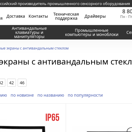
ссийский производитель промышленного сенсорного оборудования
8 8
Техническая
Доставка
Контакты
Драйверы
Пн - П
ия
поддержка
Антивандальные
Промышленные
клавиатуры и
Се
компьютеры и моноблоки
манипуляторы
ые экраны с антивандальным стеклом
экраны с антивандальным стек
32
42
46
нию
по новизне
по названию
по популярности