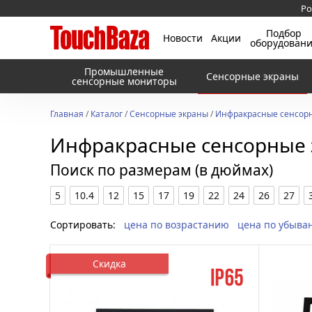
Ро
Подбор
Новости
Акции
оборудован
Промышленные
Сенсорные экраны
сенсорные мониторы
Главная
/
Каталог
/
Сенсорные экраны
/
Инфракрасные сенсорн
Инфракрасные сенсорные 
Поиск по размерам (в дюймах)
5
10.4
12
15
17
19
22
24
26
27
Сортировать:
цена по возрастанию
цена по убыва
Скидка