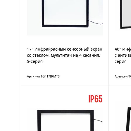
17" Инфракрасный сенсорный экран
46" Ин
со стеклом, мультитач на 4 касания,
с антив
S-серия
серия
Артикул TG417IRMTS
Артикул T