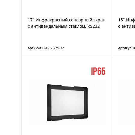
17" Инфракрасный сенсорный экран
15" Ин
с антивандальным стеклом, RS232
с антив
Артикул TGIRG17rs232
Артикул T