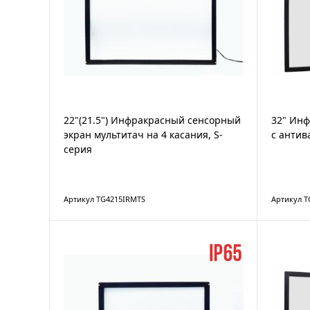
22"(21.5") Инфракрасный сенсорный
32" Ин
экран мультитач на 4 касания, S-
с антив
серия
Артикул TG4215IRMTS
Артикул T