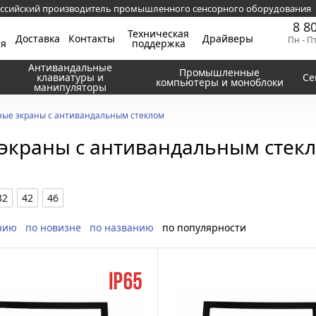
ссийский производитель промышленного сенсорного оборудования
8 8
Техническая
Доставка
Контакты
Драйверы
Пн - П
ия
поддержка
Антивандальные
Промышленные
клавиатуры и
Се
компьютеры и моноблоки
манипуляторы
ые экраны с антивандальным стеклом
экраны с антивандальным стек
32
42
46
нию
по новизне
по названию
по популярности