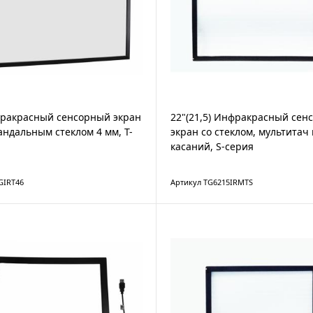
фракрасный сенсорный экран
22"(21,5) Инфракрасный сен
андальным стеклом 4 мм, T-
экран со стеклом, мультитач 
касаний, S-серия
GIRT46
Артикул TG6215IRMTS