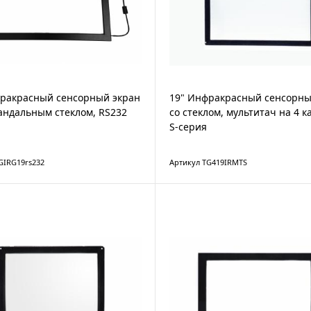
фракрасный сенсорный экран
19" Инфракрасный сенсорны
андальным стеклом, RS232
со стеклом, мультитач на 4 к
S-серия
GIRG19rs232
Артикул TG419IRMTS