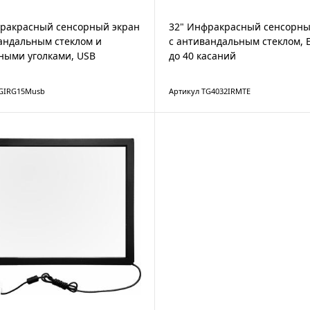
фракрасный сенсорный экран
32" Инфракрасный сенсорны
андальным стеклом и
с антивандальным стеклом, Е
ными уголками, USB
до 40 касаний
TGIRG15Musb
Артикул TG4032IRMTE