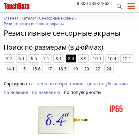
8 800 333-24-62
Главная
/
Каталог
/
Сенсорные экраны
/
Резистивные сенсорные экраны
Резистивные сенсорные экраны
Поиск по размерам (в дюймах)
5.7
6.1
6.5
7.1
8.1
8.4
8.9
10.1
10.4
12.1
14.1
15
15.6
17
18.5
19
20
22
24
Сортировать:
цена по возрастанию
цена по убыванию
по новизне
по названию
по популярности