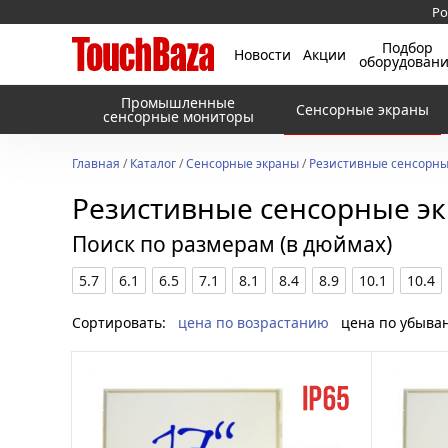
Ро
Подбор
Новости
Акции
оборудован
Промышленные
Сенсорные экраны
сенсорные мониторы
Главная
/
Каталог
/
Сенсорные экраны
/
Резистивные сенсорны
Резистивные сенсорные э
Поиск по размерам (в дюймах)
5.7
6.1
6.5
7.1
8.1
8.4
8.9
10.1
10.4
Сортировать:
цена по возрастанию
цена по убыва