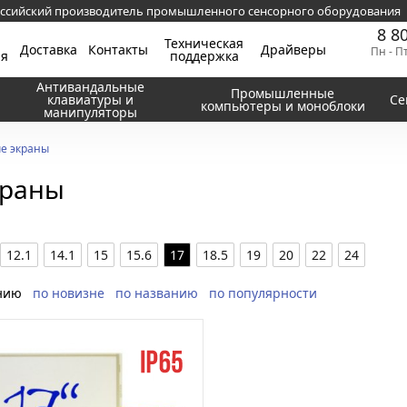
ссийский производитель промышленного сенсорного оборудования
8 8
Техническая
Доставка
Контакты
Драйверы
Пн - П
ия
поддержка
Антивандальные
Промышленные
клавиатуры и
Се
компьютеры и моноблоки
манипуляторы
е экраны
краны
12.1
14.1
15
15.6
17
18.5
19
20
22
24
нию
по новизне
по названию
по популярности