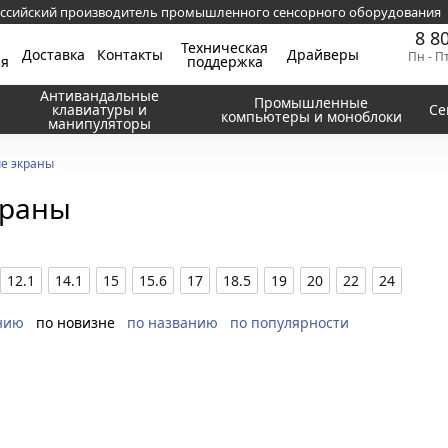
ссийский производитель промышленного сенсорного оборудования
8 8
Техническая
Доставка
Контакты
Драйверы
Пн - П
ия
поддержка
Антивандальные
Промышленные
клавиатуры и
Се
компьютеры и моноблоки
манипуляторы
е экраны
краны
12.1
14.1
15
15.6
17
18.5
19
20
22
24
нию
по новизне
по названию
по популярности