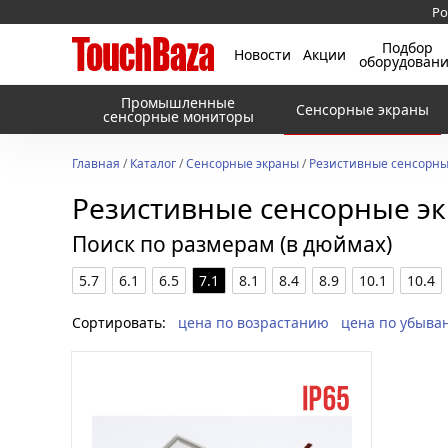
Ро
Подбор
Новости
Акции
оборудован
Промышленные
Сенсорные экраны
сенсорные мониторы
Главная
/
Каталог
/
Сенсорные экраны
/
Резистивные сенсорны
Резистивные сенсорные э
Поиск по размерам (в дюймах)
5.7
6.1
6.5
7.1
8.1
8.4
8.9
10.1
10.4
Сортировать:
цена по возрастанию
цена по убыва