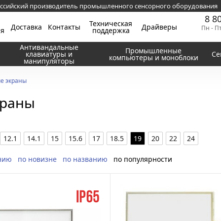
ссийский производитель промышленного сенсорного оборудования
8 8
Техническая
Доставка
Контакты
Драйверы
Пн - П
ия
поддержка
Антивандальные
Промышленные
клавиатуры и
Се
компьютеры и моноблоки
манипуляторы
е экраны
краны
12.1
14.1
15
15.6
17
18.5
19
20
22
24
нию
по новизне
по названию
по популярности