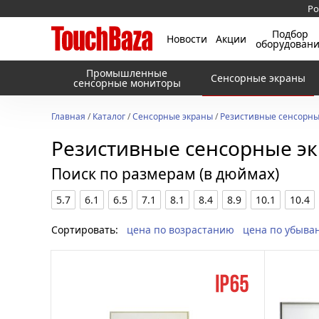
Ро
Подбор
Новости
Акции
оборудован
Промышленные
Сенсорные экраны
сенсорные мониторы
Главная
/
Каталог
/
Сенсорные экраны
/
Резистивные сенсорны
Резистивные сенсорные э
Поиск по размерам (в дюймах)
5.7
6.1
6.5
7.1
8.1
8.4
8.9
10.1
10.4
Сортировать:
цена по возрастанию
цена по убыва