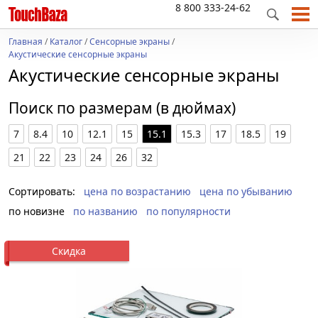
8 800 333-24-62
Главная
/
Каталог
/
Сенсорные экраны
/
Акустические сенсорные экраны
Акустические сенсорные экраны
Поиск по размерам (в дюймах)
7
8.4
10
12.1
15
15.1
15.3
17
18.5
19
21
22
23
24
26
32
Сортировать:
цена по возрастанию
цена по убыванию
по новизне
по названию
по популярности
Скидка