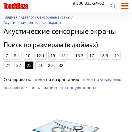
8 800 333-24-62
Главная
/
Каталог
/
Сенсорные экраны
/
Акустические сенсорные экраны
Акустические сенсорные экраны
Поиск по размерам (в дюймах)
7
8.4
10
12.1
15
15.1
15.3
17
18.5
19
21
22
23
24
26
32
Сортировать:
цена по возрастанию
цена по убыванию
по новизне
по названию
по популярности