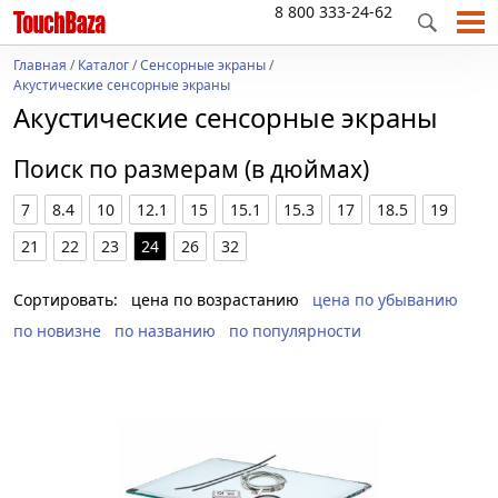
8 800 333-24-62
Главная
/
Каталог
/
Сенсорные экраны
/
Акустические сенсорные экраны
Акустические сенсорные экраны
Поиск по размерам (в дюймах)
7
8.4
10
12.1
15
15.1
15.3
17
18.5
19
21
22
23
24
26
32
Сортировать:
цена по возрастанию
цена по убыванию
по новизне
по названию
по популярности