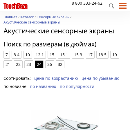
8 800 333-24-62
Главная
/
Каталог
/
Сенсорные экраны
/
Акустические сенсорные экраны
Акустические сенсорные экраны
Поиск по размерам (в дюймах)
7
8.4
10
12.1
15
15.1
15.3
17
18.5
19
21
22
23
24
26
32
Сортировать:
цена по возрастанию
цена по убыванию
по новизне
по названию
по популярности