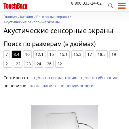
8 800 333-24-62
Главная
/
Каталог
/
Сенсорные экраны
/
Акустические сенсорные экраны
Акустические сенсорные экраны
Поиск по размерам (в дюймах)
7
8.4
10
12.1
15
15.1
15.3
17
18.5
19
21
22
23
24
26
32
Сортировать:
цена по возрастанию
цена по убыванию
по новизне
по названию
по популярности