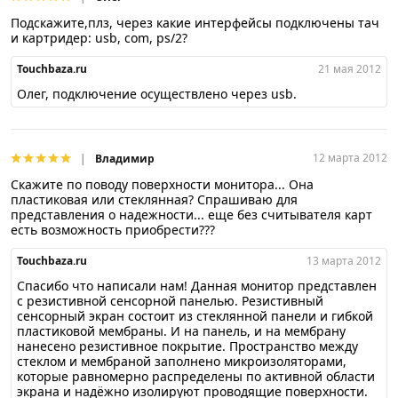
Подскажите,плз, через какие интерфейсы подключены тач
и картридер: usb, com, ps/2?
Touchbaza.ru
21 мая 2012
Олег, подключение осуществлено через usb.
12 марта 2012
Владимир
Скажите по поводу поверхности монитора... Она
пластиковая или стеклянная? Спрашиваю для
представления о надежности... еще без считывателя карт
есть возможность приобрести???
Touchbaza.ru
13 марта 2012
Спасибо что написали нам! Данная монитор представлен
с резистивной сенсорной панелью. Резистивный
сенсорный экран состоит из стеклянной панели и гибкой
пластиковой мембраны. И на панель, и на мембрану
нанесено резистивное покрытие. Пространство между
стеклом и мембраной заполнено микроизоляторами,
которые равномерно распределены по активной области
экрана и надёжно изолируют проводящие поверхности.