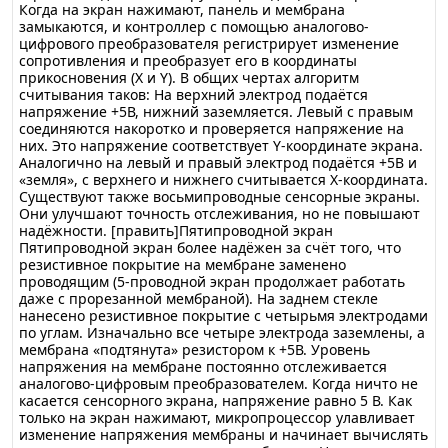
Когда на экран нажимают, панель и мембрана
замыкаются, и контроллер с помощью аналогово-
цифрового преобразователя регистрирует изменение
сопротивления и преобразует его в координаты
прикосновения (X и Y). В общих чертах алгоритм
считывания таков: На верхний электрод подаётся
напряжение +5В, нижний заземляется. Левый с правым
соединяются накоротко и проверяется напряжение на
них. Это напряжение соответствует Y-координате экрана.
Аналогично на левый и правый электрод подаётся +5В и
«земля», с верхнего и нижнего считывается X-координата.
Существуют также восьмипроводные сенсорные экраны.
Они улучшают точность отслеживания, но не повышают
надёжности. [править]Пятипроводной экран
Пятипроводной экран более надёжен за счёт того, что
резистивное покрытие на мембране заменено
проводящим (5-проводной экран продолжает работать
даже с прорезанной мембраной). На заднем стекле
нанесено резистивное покрытие с четырьмя электродами
по углам. Изначально все четыре электрода заземлены, а
мембрана «подтянута» резистором к +5В. Уровень
напряжения на мембране постоянно отслеживается
аналогово-цифровым преобразователем. Когда ничто не
касается сенсорного экрана, напряжение равно 5 В. Как
только на экран нажимают, микропроцессор улавливает
изменение напряжения мембраны и начинает вычислять