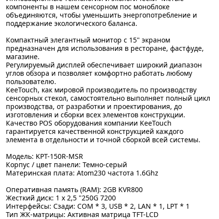
компоненты в нашем сенсорном пос моноблоке
объединяются, чтобы уменьшить энергопотребление и
поддержание экологического баланса.
Компактный элегантный монитор с 15" экраном
предназначен для использования в ресторане, фастфуде,
магазине.
Регулируемый дисплей обеспечивает широкий диапазон
углов обзора и позволяет комфортно работать любому
пользователю.
KeeTouch, как мировой производитель по производству
сенсорных стекол, самостоятельно выполняет полный цикл
производства, от разработки и проектирования, до
изготовления и сборки всех элементов конструкции.
Качество POS оборудования компании KeeTouch
гарантируется качественной конструкцией каждого
элемента в отдельности и точной сборкой всей системы.
Модель: KPT-150R-MSR
Корпус / цвет панели: Темно-серый
Материнская плата: Atom230 частота 1.6Ghz
Оперативная память (RAM): 2GB KVR800
Жесткий диск: 1 х 2,5 "250G 7200
Интерфейсы: Сзади: COM * 3, USB * 2, LAN * 1, LPT * 1
Тип ЖК-матрицы: Активная матрица TFT-LCD