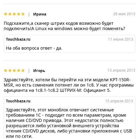
26 мая 2013
Ирина
Подскажите,а сканер штрих кодов возможно будет
подключить!А Linux на windows можно будет поменять?
Touchbaza.ru
11 июня 2013
На оба вопроса ответ - да.
13 апреля 2013
Игорь
Здравствуйте, хотели бы перейти на эти модели KPT-150R-
MSR, но есть сомнения потянет ли он 1с8. У нас программы
официанта на 1с8.1-1с8.2 ШТРИХ-М: Официант 5.
Touchbaza.ru
15 апреля 2013
Здравствуйте, этот моноблок отвечает системные
требованиям 1С - подходит по всем параметрам, кроме
наличия CD/DVD привода. Этот недостаток полностью
разрешается либо установкой внешнего устройства
чтения CD/DVD дисков, либо установки приложения с USB
или по сети.