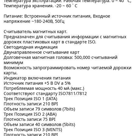
Температура эксплуатации: Рабочая температура. 0 ~ 40 ` C,
Температура хранения. -20 ~ 60 ` C
Питание: Встроенный источник питания, Входное
напряжение ~180-240В, 50Гц
Считыватель магнитных карт.
Предназначен для считывания информации с магнитных
дорожек пластиковых карт в стандарте ISO.
Светодиодная индикация
Двунаправленное считывание карт
Долговечная магнитная головка: 500,000 считываний
минимум
Возможность запрограммировать номер читаемой дорожки
карты.
Индикатор включения питания
Источник питания +5 В DV a 5%
Потребляемая мощность 40 мА (макс.)
Соответствуют стандарту ISO7811/7812
Трек Позиция ISO 1 (IATA)
Плотность записи 210 BPI
Объем записи 79 символов (7bits)
Трек Позиция ISO 2 (ABA)
Плотность записи 75 BPI
Объем записи 40 символов (5bits)
Трек Позиция ISO 3 (MINTS)
Плотность записи 210 BPI