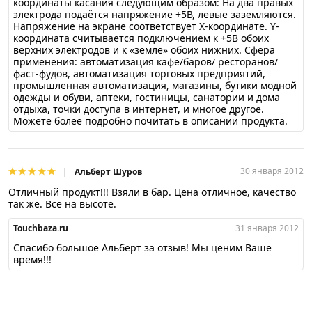
координаты касания следующим образом: На два правых
электрода подаётся напряжение +5В, левые заземляются.
Напряжение на экране соответствует X-координате. Y-
координата считывается подключением к +5В обоих
верхних электродов и к «земле» обоих нижних. Сфера
применения: автоматизация кафе/баров/ ресторанов/
фаст-фудов, автоматизация торговых предприятий,
промышленная автоматизация, магазины, бутики модной
одежды и обуви, аптеки, гостиницы, санатории и дома
отдыха, точки доступа в интернет, и многое другое.
Можете более подробно почитать в описании продукта.
30 января 2012
Альберт Шуров
Отличный продукт!!! Взяли в бар. Цена отличное, качество
так же. Все на высоте.
Touchbaza.ru
31 января 2012
Спасибо большое Альберт за отзыв! Мы ценим Ваше
время!!!