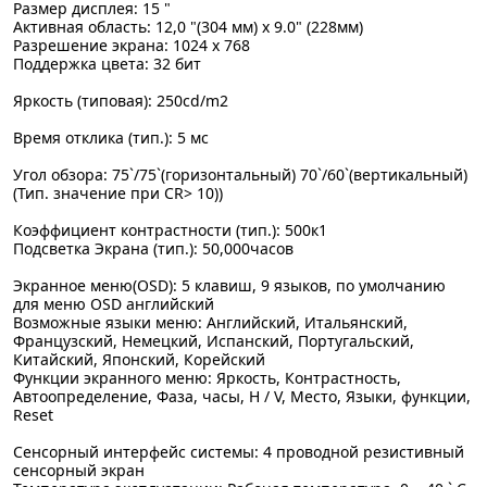
Размер дисплея: 15 "
Активная область: 12,0 "(304 мм) х 9.0" (228мм)
Разрешение экрана: 1024 х 768
Поддержка цвета: 32 бит
Яркость (типовая): 250cd/m2
Время отклика (тип.): 5 мс
Угол обзора: 75`/75`(горизонтальный) 70`/60`(вертикальный)
(Тип. значение при CR> 10))
Коэффициент контрастности (тип.): 500к1
Подсветка Экрана (тип.): 50,000часов
Экранное меню(OSD): 5 клавиш, 9 языков, по умолчанию
для меню OSD английский
Возможные языки меню: Английский, Итальянский,
Французский, Немецкий, Испанский, Португальский,
Китайский, Японский, Корейский
Функции экранного меню: Яркость, Контрастность,
Автоопределение, Фаза, часы, H / V, Место, Языки, функции,
Reset
Сенсорный интерфейс системы: 4 проводной резистивный
сенсорный экран