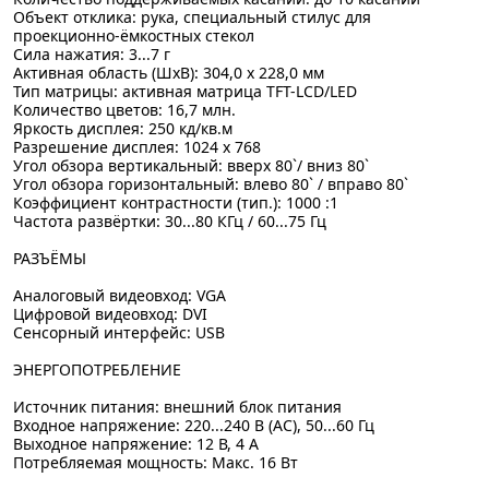
Объект отклика: рука, специальный стилус для
проекционно-ёмкостных стекол
Сила нажатия: 3...7 г
Активная область (ШxВ): 304,0 x 228,0 мм
Тип матрицы: активная матрица TFT-LCD/LED
Количество цветов: 16,7 млн.
Яркость дисплея: 250 кд/кв.м
Разрешение дисплея: 1024 x 768
Угол обзора вертикальный: вверх 80`/ вниз 80`
Угол обзора горизонтальный: влево 80` / вправо 80`
Коэффициент контрастности (тип.): 1000 :1
Частота развёртки: 30...80 КГц / 60...75 Гц
РАЗЪЁМЫ
Аналоговый видеовход: VGA
Цифровой видеовход: DVI
Сенсорный интерфейс: USB
ЭНЕРГОПОТРЕБЛЕНИЕ
Источник питания: внешний блок питания
Входное напряжение: 220...240 В (AC), 50...60 Гц
Выходное напряжение: 12 В, 4 А
Потребляемая мощность: Макс. 16 Вт