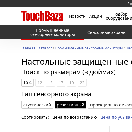
Ро
Подбор
Новости
Акции
оборудован
Промышленные
Сенсорные экраны
сенсорные мониторы
Главная
/
Каталог
/
Промышленные сенсорные мониторы
/
Нас
Настольные защищенные 
Поиск по размерам (в дюймах)
10.4
12
15
17
19
22
Тип сенсорного экрана
акустический
резистивный
проекционно-емкос
Сортировать:
цена по возрастанию
цена по убыва