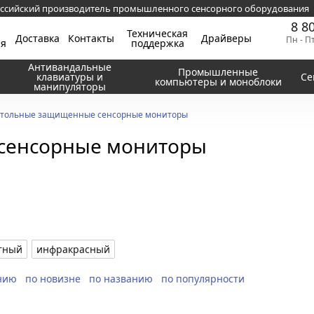
ссийский производитель промышленного сенсорного оборудования
8 8
Техническая
Доставка
Контакты
Драйверы
Пн - П
ия
поддержка
Антивандальные
Промышленные
клавиатуры и
Се
компьютеры и моноблоки
манипуляторы
тольные защищенные сенсорные мониторы
сенсорные мониторы
тный
инфракрасный
нию
по новизне
по названию
по популярности