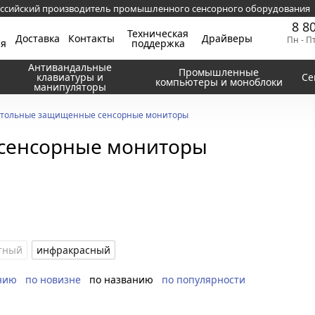
ссийский производитель промышленного сенсорного оборудования
8 8
Техническая
Доставка
Контакты
Драйверы
Пн - П
ия
поддержка
Антивандальные
Промышленные
клавиатуры и
Се
компьютеры и моноблоки
манипуляторы
тольные защищенные сенсорные мониторы
сенсорные мониторы
тный
инфракрасный
нию
по новизне
по названию
по популярности