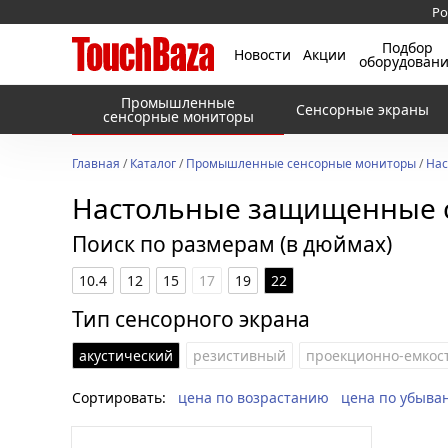
Ро
Подбор
Новости
Акции
оборудован
Промышленные
Сенсорные экраны
сенсорные мониторы
Главная
/
Каталог
/
Промышленные сенсорные мониторы
/
Нас
Настольные защищенные 
Поиск по размерам (в дюймах)
10.4
12
15
17
19
22
Тип сенсорного экрана
акустический
резистивный
проекционно-емкос
Сортировать:
цена по возрастанию
цена по убыва