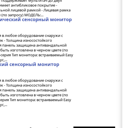
р поддерживает мультитач до двух
 имеет антибликовое покрытие -
ьной лицевой рамкой - Лицевая рамка
(по запросу) МОДЕЛЬ:...
стический сенсорный монитор
я в любое оборудование снаружи с
 - Толщина износостойкого
яя панель защищена антивандальной
быть изготовлена в черном цвете (по
серия Тип монитора: встраиваемый Easy
,...
ский сенсорный монитор
я в любое оборудование снаружи с
 - Толщина износостойкого
яя панель защищена антивандальной
быть изготовлена в черном цвете (по
ерия Тип монитора: встраиваемый Easy
,...