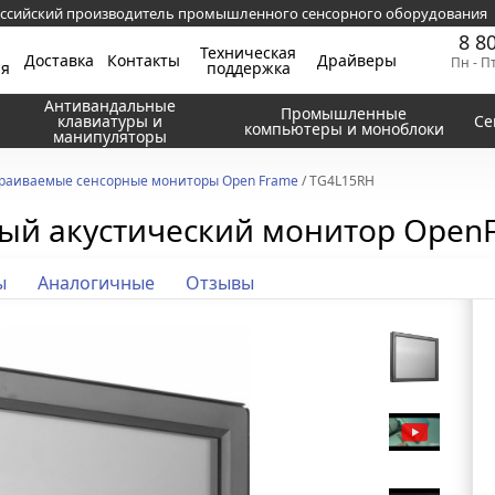
ссийский производитель промышленного сенсорного оборудования
8 8
Техническая
Доставка
Контакты
Драйверы
Пн - П
ия
поддержка
Антивандальные
Промышленные
клавиатуры и
Се
компьютеры и моноблоки
манипуляторы
раиваемые сенсорные мониторы Open Frame
/ TG4L15RH
ный акустический монитор Open
ы
Аналогичные
Отзывы