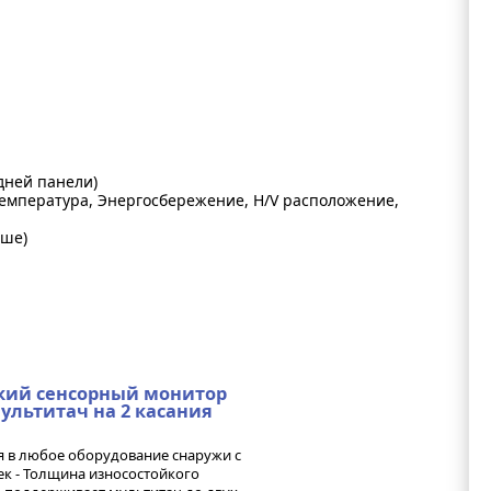
дней панели)
температура, Энергосбережение, H/V расположение,
ыше)
ский сенсорный монитор
ультитач на 2 касания
я в любое оборудование снаружи с
 - Толщина износостойкого