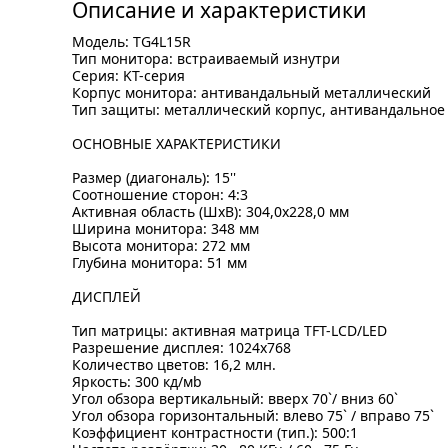
Описание и характеристики
Модель: TG4L15R
Тип монитора: встраиваемый изнутри
Серия: KT-серия
Корпус монитора: антивандальный металлический
Тип защиты: металлический корпус, антивандальное
ОСНОВНЫЕ ХАРАКТЕРИСТИКИ
Размер (диагональ): 15''
Соотношение сторон: 4:3
Активная область (ШxВ): 304,0x228,0 мм
Ширина монитора: 348 мм
Высота монитора: 272 мм
Глубина монитора: 51 мм
ДИСПЛЕЙ
Тип матрицы: активная матрица TFT-LCD/LED
Разрешение дисплея: 1024x768
Количество цветов: 16,2 млн.
Яркость: 300 кд/мb
Угол обзора вертикальный: вверх 70`/ вниз 60`
Угол обзора горизонтальный: влево 75` / вправо 75`
Коэффициент контрастности (тип.): 500:1