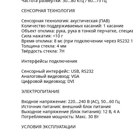
Частота развёртки: 30...80 КГц / 60...75 Гц
СЕНСОРНАЯ ТЕХНОЛОГИЯ
Сенсорная технология: акустическая (ПАВ)
Количество поддерживаемых касаний: 1 касание
Объект отклика: рука, рука в тонкой перчатке, спец
Сила нажатия: <10 г
Время отклика: 8 мс (при подключении через RS232 1
Толщина стекла: 4 мм
Твёрдость стекла: 7H
Интерфейсы подключения
Сенсорный интерфейс: USB, RS232
Аналоговый видеовход: VGA
Цифровой видеовход: DVI
ЭЛЕКТРОПИТАНИЕ
Входное напряжение: 220...240 В (AC), 50...60 Гц
Источник питания: внешний блок питания
Выходное напряжение (блок питания): 12 В, 4 А
Потребляемая мощность: Макс. 30 Вт
УСЛОВИЯ ЭКСПЛУАТАЦИИ