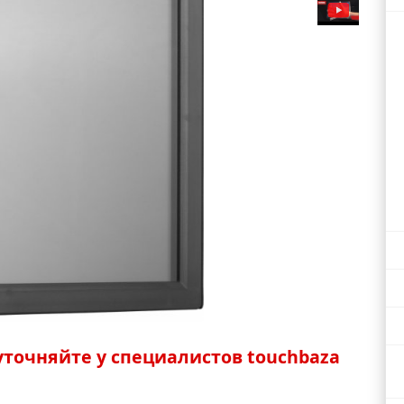
точняйте у специалистов touchbaza