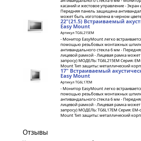
антивандального стекла 6 мм - Монито
касаний и жестовое управление - Экран
Передняя панель защищена антивандал
может быть изготовлена в черном цвете 
22"(21.5) Встраиваемый аку
Easy Mount
Артикул TG6L215EM
- Монитор EasyMount легко встраиваетс
помощью резьбовых монтажных шпилек
антивандального стекла 6 мм - Передн
лицевой рамкой - Лицевая рамка может 
запросу) МОДЕЛЬ: TG6L215EM Серия: EM-
Mount Тип защиты: металлический корпус
17" Встраиваемый акустиче
Easy Mount
Артикул TG6L17EM
- Монитор EasyMount легко встраиваетс
помощью резьбовых монтажных шпилек
антивандального стекла 6 мм - Передн
лицевой рамкой - Лицевая рамка может 
запросу) МОДЕЛЬ: TG6L17EM Серия: EM-с
Mount Тип защиты: металлический корпус
Отзывы