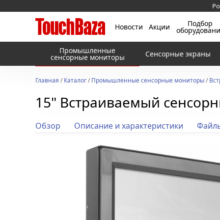
Ро
Подбор
Новости
Акции
оборудован
Промышленные
Сенсорные экраны
сенсорные мониторы
Главная
/
Каталог
/
Промышленные сенсорные мониторы
/
Вст
15" Встраиваемый сенсор
Обзор
Описание и характеристики
Файл