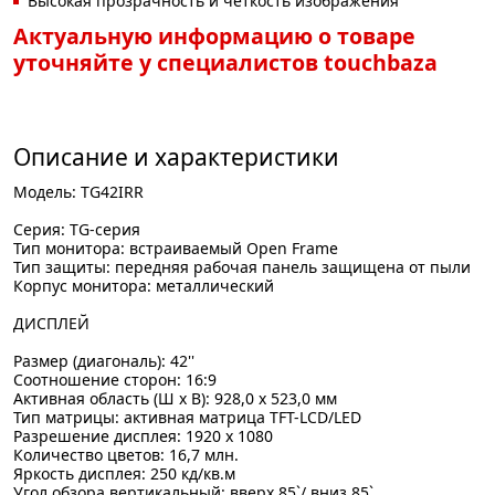
Высокая прозрачность и четкость изображения
Актуальную информацию о товаре
уточняйте у специалистов touchbaza
Описание и характеристики
Модель: TG42IRR
Серия: TG-серия
Тип монитора: встраиваемый Open Frame
Тип защиты: передняя рабочая панель защищена от пыли
Корпус монитора: металлический
ДИСПЛЕЙ
Размер (диагональ): 42''
Соотношение сторон: 16:9
Активная область (Ш х В): 928,0 х 523,0 мм
Тип матрицы: активная матрица TFT-LCD/LED
Разрешение дисплея: 1920 х 1080
Количество цветов: 16,7 млн.
Яркость дисплея: 250 кд/кв.м
Угол обзора вертикальный: вверх 85`/ вниз 85`