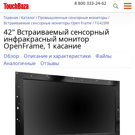
8 800 333-24-62
Главная
/
Каталог
/
Промышленные сенсорные мониторы
/
Встраиваемые сенсорные мониторы Open Frame
/ TG42IRR
42" Встраиваемый сенсорный
инфракрасный монитор
OpenFrame, 1 касание
Обзор
Описание и характеристики
Файлы
Аналогичные
Отзывы