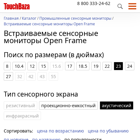
8 800 333-24-62
Главная
/
Каталог
/
Промышленные сенсорные мониторы
/
Встраиваемые сенсорные мониторы Open Frame
Встраиваемые сенсорные
мониторы Open Frame
Поиск по размерам (в дюймах)
8
10.4
12
15
15.6
17
18.5
19
22
23
24
27
32
42
43
55
Тип сенсорного экрана
резистивный
проекционно-емкостный
акустический
инфракрасный
Сортировать:
цена по возрастанию
цена по убыванию
по новизне
по названию
по популярности