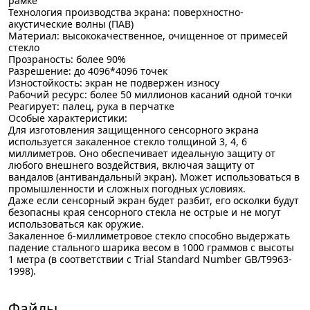
рамке
Технология производства экрана: поверхностно-
акустические волны (ПАВ)
Материал: высококачественное, очищенное от примесей
стекло
Прозраность: более 90%
Разрешение: до 4096*4096 точек
Изностойкость: экран не подвержен износу
Рабочий ресурс: более 50 миллионов касаний одной точки
Реагирует: палец, рука в перчатке
Особые характеристики:
Для изготовления защищенного сенсорного экрана
используется закаленное стекло толщиной 3, 4, 6
миллиметров. Оно обеспечивает идеальную защиту от
любого внешнего воздействия, включая защиту от
вандалов (антивандальный экран). Может использоваться в
промышленности и сложных погодных условиях.
Даже если сенсорный экран будет разбит, его осколки будут
безопасны края сенсорного стекла не острые и не могут
использоваться как оружие.
Закаленное 6-миллиметровое стекло способно выдержать
падение стального шарика весом в 1000 граммов с высоты
1 метра (в соответствии с Trial Standard Number GB/T9963-
1998).
Файлы