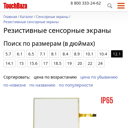
8 800 333-24-62
Главная
/
Каталог
/
Сенсорные экраны
/
Резистивные сенсорные экраны
Резистивные сенсорные экраны
Поиск по размерам (в дюймах)
5.7
6.1
6.5
7.1
8.1
8.4
8.9
10.1
10.4
12.1
14.1
15
15.6
17
18.5
19
20
22
24
Сортировать:
цена по возрастанию
цена по убыванию
по новизне
по названию
по популярности