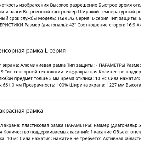
 четкость изображения Высокое разрешение Быстрое время от
ли и влаги Встроенный контроллер Широкий температурный 
ый срок службы Модель: TGIRL42 Серия: L-серия Тип защиты: 
СТИКИ Размер (диагональ): 42'' Соотношение сторон: 16:9 Акт
енсорная рамка L-серия
 экрана: Алюминиевая рамка Тип защиты: - ПАРАМЕТРЫ Размер (
: 9 Тип сенсорной технологии: инфракрасная Количество подде
 любой предмет толще 3 мм Время отклика: 10 мс Сила нажатия:
 x 661,0 мм Прозрачность: 100% Ширина экрана: 1227 мм Высота 
акрасная рамка
л экрана: пластиковая рамка ПАРАМЕТРЫ: Размер (диагональ): 
я Количество поддерживаемых касаний: 1 касание Объект откл
а: 10 мс Сила нажатия: нажатие не требуется Активная область (