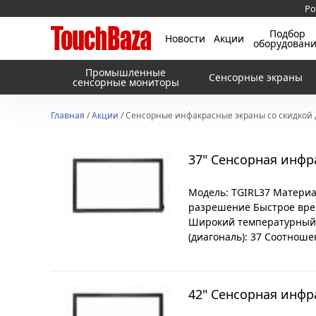
Ро
Подбор
Новости
Акции
оборудован
Промышленные
Сенсорные экраны
сенсорные мониторы
Главная
/
Акции
/ Сенсорные инфакрасные экраны со скидкой 
37" Сенсорная инфр
Модель: TGIRL37 Материа
разрешение Быстрое вре
Широкий температурный 
(диагональ): 37 Соотноше
42" Cенсорная инфр