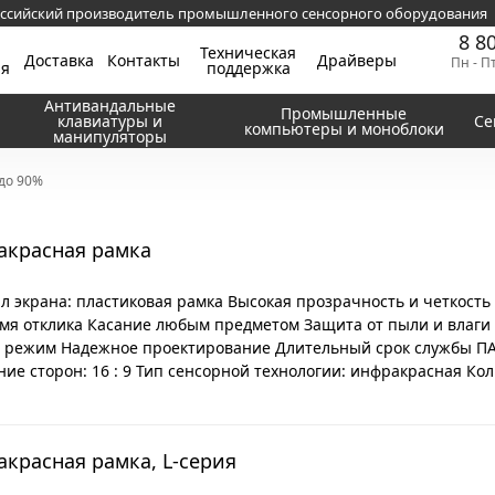
ссийский производитель промышленного сенсорного оборудования
8 8
Техническая
Доставка
Контакты
Драйверы
Пн - П
ия
поддержка
Антивандальные
Промышленные
клавиатуры и
Се
компьютеры и моноблоки
манипуляторы
до 90%
акрасная рамка
л экрана: пластиковая рамка Высокая прозрачность и четкост
мя отклика Касание любым предметом Защита от пыли и влаги
режим Надежное проектирование Длительный срок службы П
ние сторон: 16 : 9 Тип сенсорной технологии: инфракрасная Кол
акрасная рамка, L-серия