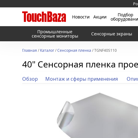
Ро
Подбор
Новости
Акции
оборудован
Промышленные
Сенсорные экраны
сенсорные мониторы
Главная
/
Каталог
/
Сенсорная пленка
/ TGNF40S110
40" Сенсорная пленка про
Обзор
Монтаж и сферы применения
Опис