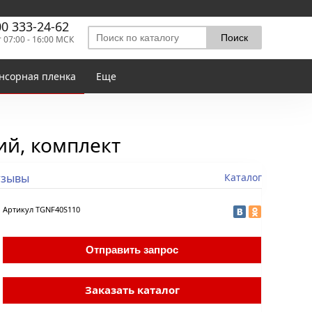
00 333-24-62
т 07:00 - 16:00 МСК
нсорная пленка
Еще
ий, комплект
тзывы
Каталог
Артикул
TGNF40S110
Отправить запрос
Заказать каталог