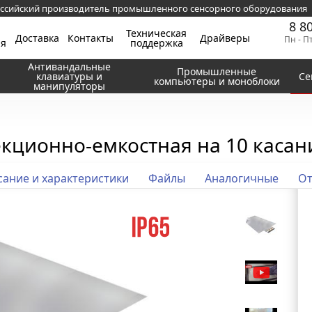
ссийский производитель промышленного сенсорного оборудования
8 8
Техническая
Доставка
Контакты
Драйверы
Пн - П
ия
поддержка
Антивандальные
Промышленные
клавиатуры и
Се
компьютеры и моноблоки
манипуляторы
екционно-емкостная на 10 касан
ание и характеристики
Файлы
Аналогичные
О