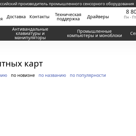
ссийский производитель промышленного сенсорного оборудования
8 8
Техническая
Доставка
Контакты
Драйверы
Пн - П
ия
поддержка
Антивандальные
Промышленные
клавиатуры и
Се
компьютеры и моноблоки
манипуляторы
итных карт
нию
по новизне
по названию
по популярности