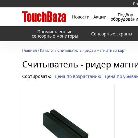
Ро
Подбор
Новости
Акции
оборудован
Промышленные
Сенсорные экраны
сенсорные мониторы
Главная
/
Каталог
/
Cчитыватель - ридер магнитных карт
Cчитыватель - ридер магн
Сортировать:
цена по возрастанию
цена по убыва