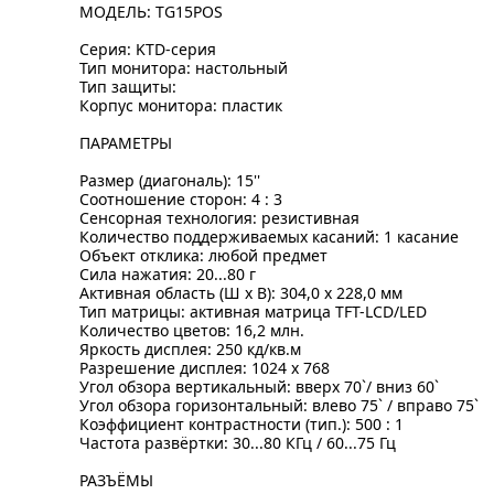
МОДЕЛЬ: TG15POS
Серия: KTD-серия
Тип монитора: настольный
Тип защиты:
Корпус монитора: пластик
ПАРАМЕТРЫ
Размер (диагональ): 15''
Соотношение сторон: 4 : 3
Сенсорная технология: резистивная
Количество поддерживаемых касаний: 1 касание
Объект отклика: любой предмет
Сила нажатия: 20...80 г
Активная область (Ш x В): 304,0 x 228,0 мм
Тип матрицы: активная матрица TFT-LCD/LED
Количество цветов: 16,2 млн.
Яркость дисплея: 250 кд/кв.м
Разрешение дисплея: 1024 x 768
Угол обзора вертикальный: вверх 70`/ вниз 60`
Угол обзора горизонтальный: влево 75` / вправо 75`
Коэффициент контрастности (тип.): 500 : 1
Частота развёртки: 30...80 КГц / 60...75 Гц
РАЗЪЁМЫ