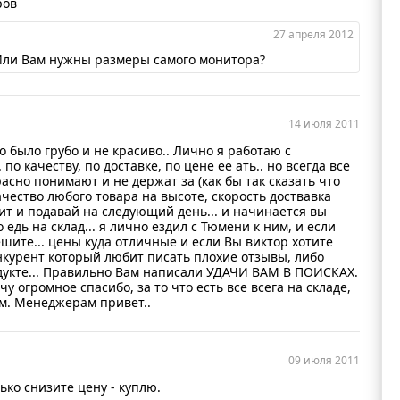
ров
27 апреля 2012
 Или Вам нужны размеры самого монитора?
14 июля 2011
о было грубо и не красиво.. Лично я работаю с
по качеству, по доставке, по цене ее ать.. но всегда все
асно понимают и не держат за (как бы так сказать что
чество любого товара на высоте, скорость доствавка
орит и подавай на следующий день... и начинается вы
едь на склад... я лично ездил с Тюмени к ним, и если
решите... цены куда отличные и если Вы виктор хотите
онкурент который любит писать плохие отзывы, либо
дукте... Правильно Вам написали УДАЧИ ВАМ В ПОИСКАХ.
чу огромное спасибо, за то что есть все всега на складе,
ям. Менеджерам привет..
09 июля 2011
ько снизите цену - куплю.