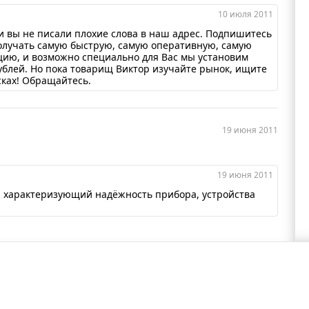
10 июля 2011
и вы не писали плохие слова в наш адрес. Подпишитесь
получать самую быструю, самую оперативную, самую
ию, и возможно специально для Вас мы установим
ублей. Но пока товарищ Виктор изучайте рынок, ищите
сках! Обращайтесь.
19 июня 2011
19 июня 2011
з, характеризующий надёжность прибора, устройства