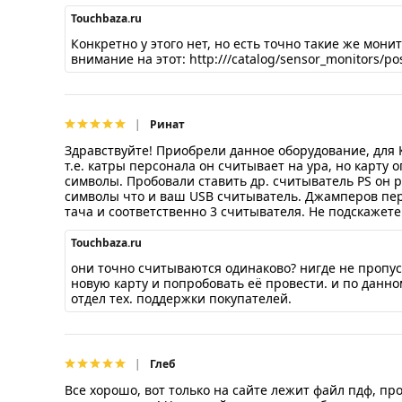
Touchbaza.ru
Конкретно у этого нет, но есть точно такие же мон
внимание на этот: http://
/catalog/sensor_monitors/po
Ринат
Здравствуйте! Приобрели данное оборудование, для 
т.е. катры персонала он считывает на ура, но карту 
символы. Пробовали ставить др. считыватель PS он р
символы что и ваш USB считыватель. Джамперов пер
тача и соответственно 3 считывателя. Не подскажете
Touchbaza.ru
они точно считываются одинаково? нигде не пропус
новую карту и попробовать её провести. и по данно
отдел тех. поддержки покупателей.
Глеб
Все хорошо, вот только на сайте лежит файл пдф, пр