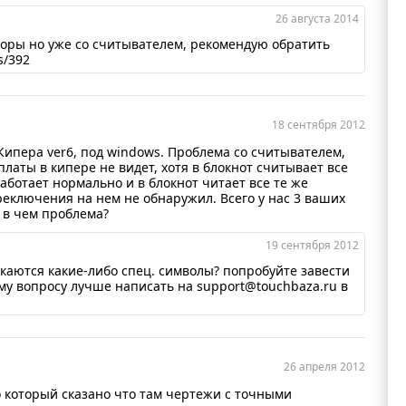
26 августа 2014
иторы но уже со считывателем, рекомендую обратить
s/392
18 сентября 2012
Кипера ver6, под windows. Проблема со считывателем,
оплаты в кипере не видет, хотя в блокнот считывает все
аботает нормально и в блокнот читает все те же
еключения на нем не обнаружил. Всего у нас 3 ваших
 в чем проблема?
19 сентября 2012
каются какие-либо спец. символы? попробуйте завести
му вопросу лучше написать на support@touchbaza.ru в
26 апреля 2012
о который сказано что там чертежи с точными