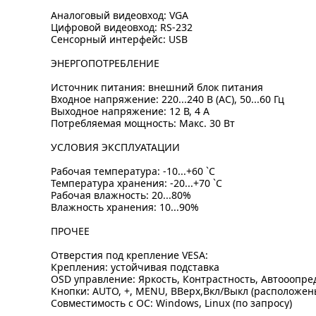
Аналоговый видеовход: VGA
Цифровой видеовход: RS-232
Сенсорный интерфейс: USB
ЭНЕРГОПОТРЕБЛЕНИЕ
Источник питания: внешний блок питания
Входное напряжение: 220...240 В (AC), 50...60 Гц
Выходное напряжение: 12 В, 4 А
Потребляемая мощность: Макс. 30 Вт
УСЛОВИЯ ЭКСПЛУАТАЦИИ
Рабочая температура: -10...+60 `C
Температура хранения: -20...+70 `C
Рабочая влажность: 20...80%
Влажность хранения: 10...90%
ПРОЧЕЕ
Отверстия под крепление VESA:
Крепления: устойчивая подставка
OSD управление: Яркость, Контрастность, Автооопре
Кнопки: AUTO, +, MENU, ВВерх,Вкл/Выкл (расположен
Совместимость с ОС: Windows, Linux (по запросу)