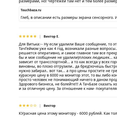
размерами, но! Чертежей там нет и тем более разме
Touchbaza.ru
Глеб, в описании есть размеры экрана сенсорного.
Виктор Е.
Для Витька:-- Ну если удалили Ваше сообщение, то эт
ТачГеймом уже как 4 год, возникали разные вопросы.. 
решается оперативно, и самое главное там все прекр
бы и мое сообщение не удалили)плохих людишек... ка
зависит от трансспортной... а то как всегда у всех г
виновны, во плохо отгрузили.. да бред!хочешь быстро 
нужно забирал.. вот так... а про цены простите не г
курасную цену в 6000 на монитор этот, то вы либо к
просто человек не понимающий ничего в даном про
Здорового бизнеса, не болейте!!! А ТачБазе сказать хо
и за отличную цену. За отношение к нам- покупател
Виктор
КУрасная цена этому монитору - 6000 рублей. Как тол