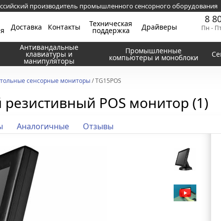
ссийский производитель промышленного сенсорного оборудования
8 8
Техническая
Доставка
Контакты
Драйверы
Пн - П
ия
поддержка
Антивандальные
Промышленные
клавиатуры и
Се
компьютеры и моноблоки
манипуляторы
тольные сенсорные мониторы
/ TG15POS
 резистивный POS монитор (1)
ы
Аналогичные
Отзывы