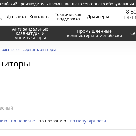
ссийский производитель промышленного сенсорного оборудования
8 8
Техническая
Доставка
Контакты
Драйверы
Пн - П
ия
поддержка
Антивандальные
Промышленные
клавиатуры и
Се
компьютеры и моноблоки
манипуляторы
тольные сенсорные мониторы
ониторы
асный
нию
по новизне
по названию
по популярности