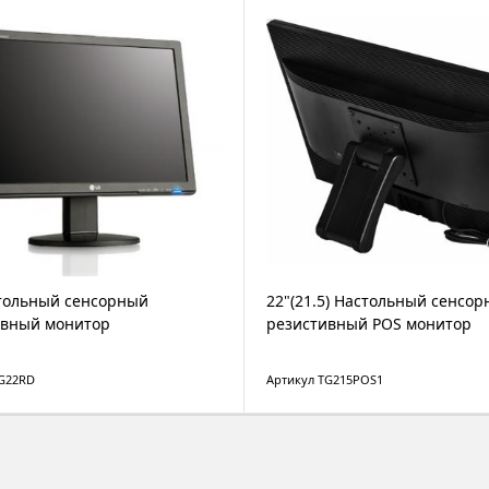
тольный сенсорный
22"(21.5) Настольный сенсо
ивный монитор
резистивный POS монитор
TG22RD
Артикул TG215POS1