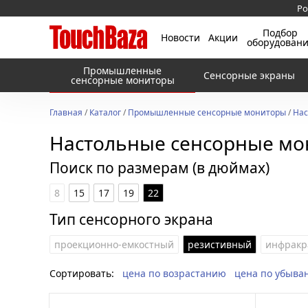
Ро
Подбор
Новости
Акции
оборудован
Промышленные
Сенсорные экраны
сенсорные мониторы
Главная
/
Каталог
/
Промышленные сенсорные мониторы
/
Нас
Настольные сенсорные м
Поиск по размерам (в дюймах)
8
15
17
19
22
Тип сенсорного экрана
проекционно-емкостный
резистивный
инфракр
Сортировать:
цена по возрастанию
цена по убыва