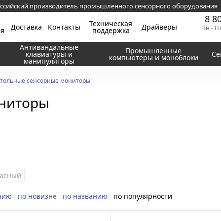
ссийский производитель промышленного сенсорного оборудования
8 8
Техническая
Доставка
Контакты
Драйверы
Пн - П
ия
поддержка
Антивандальные
Промышленные
клавиатуры и
Се
компьютеры и моноблоки
манипуляторы
тольные сенсорные мониторы
ониторы
асный
нию
по новизне
по названию
по популярности