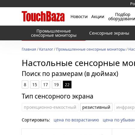
Ро
Подбор
Новости
Акции
оборудован
Промышленные
Сенсорные экраны
сенсорные мониторы
Главная
/
Каталог
/
Промышленные сенсорные мониторы
/
Нас
Настольные сенсорные м
Поиск по размерам (в дюймах)
8
15
17
19
22
Тип сенсорного экрана
проекционно-емкостный
резистивный
инфракр
Сортировать:
цена по возрастанию
цена по убыва