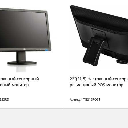
тольный сенсорный
22"(21.5) Настольный сенсо
ивный монитор
резистивный POS монитор
TG22RD
Артикул TG215POS1