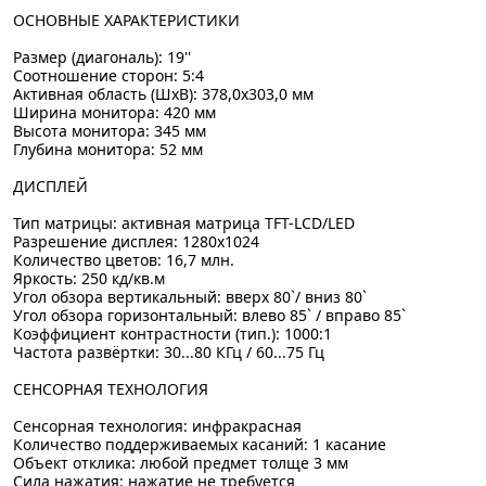
ОСНОВНЫЕ ХАРАКТЕРИСТИКИ
Размер (диагональ): 19''
Соотношение сторон: 5:4
Активная область (ШхВ): 378,0х303,0 мм
Ширина монитора: 420 мм
Высота монитора: 345 мм
Глубина монитора: 52 мм
ДИСПЛЕЙ
Тип матрицы: активная матрица TFT-LCD/LED
Разрешение дисплея: 1280х1024
Количество цветов: 16,7 млн.
Яркость: 250 кд/кв.м
Угол обзора вертикальный: вверх 80`/ вниз 80`
Угол обзора горизонтальный: влево 85` / вправо 85`
Коэффициент контрастности (тип.): 1000:1
Частота развёртки: 30...80 КГц / 60...75 Гц
СЕНСОРНАЯ ТЕХНОЛОГИЯ
Сенсорная технология: инфракрасная
Количество поддерживаемых касаний: 1 касание
Объект отклика: любой предмет толще 3 мм
Сила нажатия: нажатие не требуется