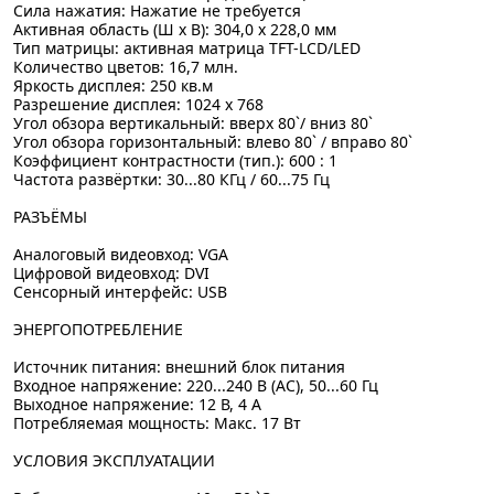
Сила нажатия: Нажатие не требуется
Активная область (Ш x В): 304,0 x 228,0 мм
Тип матрицы: активная матрица TFT-LCD/LED
Количество цветов: 16,7 млн.
Яркость дисплея: 250 кв.м
Разрешение дисплея: 1024 x 768
Угол обзора вертикальный: вверх 80`/ вниз 80`
Угол обзора горизонтальный: влево 80` / вправо 80`
Коэффициент контрастности (тип.): 600 : 1
Частота развёртки: 30...80 КГц / 60...75 Гц
РАЗЪЁМЫ
Аналоговый видеовход: VGA
Цифровой видеовход: DVI
Сенсорный интерфейс: USB
ЭНЕРГОПОТРЕБЛЕНИЕ
Источник питания: внешний блок питания
Входное напряжение: 220...240 В (AC), 50...60 Гц
Выходное напряжение: 12 В, 4 А
Потребляемая мощность: Макс. 17 Вт
УСЛОВИЯ ЭКСПЛУАТАЦИИ