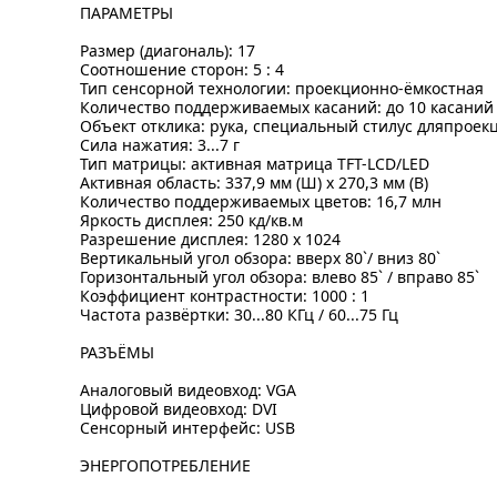
ПАРАМЕТРЫ
Размер (диагональ): 17
Соотношение сторон: 5 : 4
Тип сенсорной технологии: проекционно-ёмкостная
Количество поддерживаемых касаний: до 10 касаний
Объект отклика: рука, специальный стилус дляпроек
Сила нажатия: 3...7 г
Тип матрицы: активная матрица TFT-LCD/LED
Активная область: 337,9 мм (Ш) х 270,3 мм (В)
Количество поддерживаемых цветов: 16,7 млн
Яркость дисплея: 250 кд/кв.м
Разрешение дисплея: 1280 x 1024
Вертикальный угол обзора: вверх 80`/ вниз 80`
Горизонтальный угол обзора: влево 85` / вправо 85`
Коэффициент контрастности: 1000 : 1
Частота развёртки: 30...80 КГц / 60...75 Гц
РАЗЪЁМЫ
Аналоговый видеовход: VGA
Цифровой видеовход: DVI
Сенсорный интерфейс: USB
ЭНЕРГОПОТРЕБЛЕНИЕ