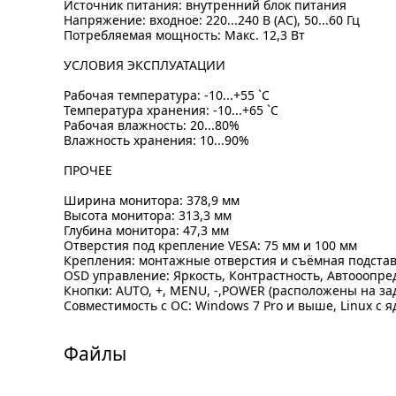
Источник питания: внутренний блок питания
Напряжение: входное: 220...240 В (AC), 50...60 Гц
Потребляемая мощность: Макс. 12,3 Вт
УСЛОВИЯ ЭКСПЛУАТАЦИИ
Рабочая температура: -10...+55 `C
Температура хранения: -10...+65 `C
Рабочая влажность: 20...80%
Влажность хранения: 10...90%
ПРОЧЕЕ
Ширина монитора: 378,9 мм
Высота монитора: 313,3 мм
Глубина монитора: 47,3 мм
Отверстия под крепление VESA: 75 мм и 100 мм
Крепления: монтажные отверстия и съёмная подстав
OSD управление: Яркость, Контрастность, Автооопре
Кнопки: AUTO, +, MENU, -,POWER (расположены на за
Совместимость с ОС: Windows 7 Pro и выше, Linux с 
Файлы