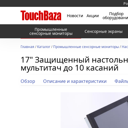
Ро
Подбор
Новости
Акции
оборудован
Промышленные
Сенсорные экраны
сенсорные мониторы
Главная
/
Каталог
/
Промышленные сенсорные мониторы
/
Нас
17" Защищенный настольн
мультитач до 10 касаний
Обзор
Описание и характеристики
Файл