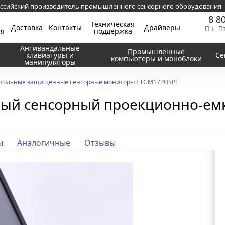
ссийский производитель промышленного сенсорного оборудования
8 8
Техническая
Доставка
Контакты
Драйверы
Пн - П
ия
поддержка
Антивандальные
Промышленные
клавиатуры и
Се
компьютеры и моноблоки
манипуляторы
тольные защищенные сенсорные мониторы
/ TGM17POSPE
ый сенсорный проекционно-ем
ы
Аналогичные
Отзывы